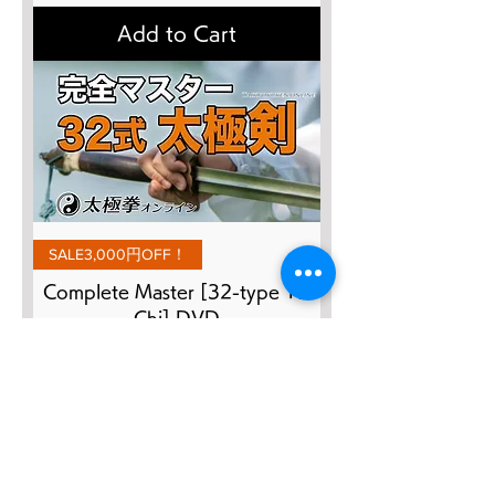
Add to Cart
SALE3,000円OFF！
Complete Master [32-type Tai
Chi] DVD
Regular Price
Sale Price
¥8,800
¥5,800
Add to Cart