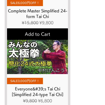
SALE6,000円OFF！
Complete Master Simplified 24-
form Tai Chi
Regular Price
Sale Price
¥15,800
¥9,800
Add to Cart
SALE3,000円OFF！
Everyone&#39;s Tai Chi
[Simplified 24-type Tai Chi]
Regular Price
Sale Price
¥9,800
¥6,800