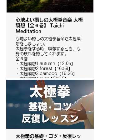
心地よい癒しの太極拳音楽 太極
瞑想【全６巻】 Taichi
Meditation
心地よい癒しの太極拳音楽で太極瞑
想をしましょう。
太極拳をする時、瞑想するとき、心
身の疲れを癒してくれます。
全６巻
・太極瞑想1.autumn【12:05】
・太極瞑想2.forest【16:59】
・太極瞑想3.bamboo【16:36】
・太極瞑想4.river【24:59】
・太極瞑想5.water【19:26】
・太極瞑想6.lake【25:34】
太極拳の基礎・コツ・反復レッ