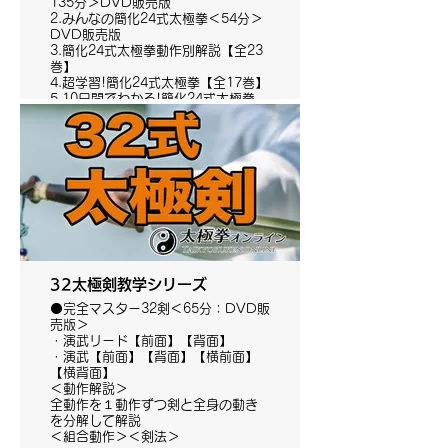
135分＞DVD販売版
2.みんなの簡化24式太極拳＜54分＞
DVD販売版
3.簡化24式太極拳動作別解説【全23
巻】
4.超学習!簡化24式太極拳【全17巻】
5.10日間でわかる!簡化24式太極拳
【全10巻】
6.スピード学習簡化24式太極拳【全2
巻】
32太極剣教学シリーズ
⚫️完全マスター32剣＜65分：DVD販
売版＞
・演武リード【前面】【背面】
・演武【前面】【背面】【横前面】
【横背面】
＜動作解説＞
全動作を１動作ずつ剣と全身の動き
を分解して解説
＜組合動作＞＜剣法＞