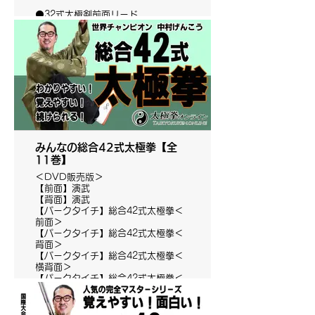
⚫️32式太極剣前面リード
みんなの総合42式太極拳【全
11巻】
＜DVD販売版＞
【前面】演武
【背面】演武
【パークタイチ】総合42式太極拳＜
前面＞
【パークタイチ】総合42式太極拳＜
背面＞
【パークタイチ】総合42式太極拳＜
横背面＞
【パークタイチ】総合42式太極拳＜
横前面＞
【上からの視点】動作方向・腕の形
【第一段】1-10