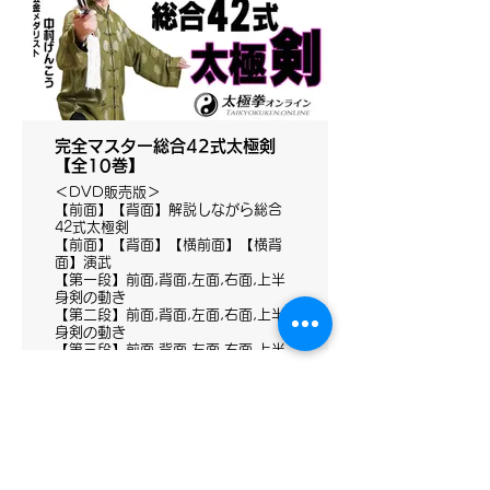
【第二段】11-18
【第三段】19-28
【第四段】29-42
完全マスター総合42式太極剣
【全10巻】
＜DVD販売版＞
【前面】【背面】解説しながら総合
42式太極剣
【前面】【背面】【横前面】【横背
面】演武
【第一段】前面,背面,左面,右面,上半
身剣の動き
【第二段】前面,背面,左面,右面,上半
身剣の動き
【第三段】前面,背面,左面,右面,上半
身剣の動き
【第四段】前面,背面,左面,右面,上半
身剣の動き
太極拳理論検定
有料会員お申込み