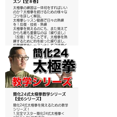
スン【全８巻】
太極拳の練習は一体何をすればいい
のか？太極拳を続けるための様々な
コツを詳しく解説。
太極拳レッスン動画で日々の熟練
を！反復・技術・熟練
太極拳を覚えるのにも、また覚えて
からも最も重要なのは「繰り返し」
「反復」することです。太極拳を熟
練するために的を絞った繰り返し、
反復練習をレッスンとしてご活用く
ださい！
簡化24式太極拳教学シリーズ
【全6シリーズ】
簡化24式太極拳を覚えるための教学
シリーズ！
1.完全マスター簡化24式太極拳＜