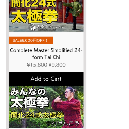
SALE6,000円OFF！
Complete Master Simplified 24-
form Tai Chi
Regular Price
Sale Price
¥15,800
¥9,800
Add to Cart