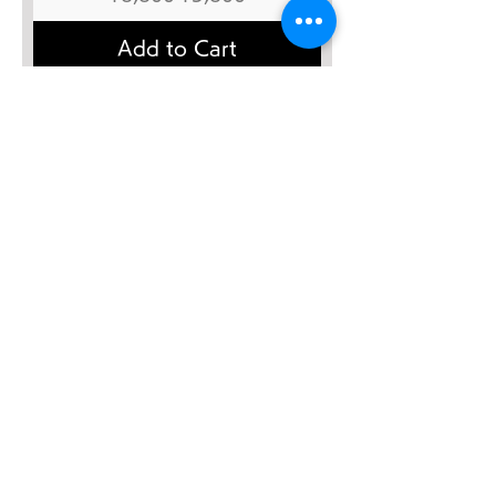
Add to Cart
SALE４０％OFF!!!
太極八法五歩 完全マスター
Regular Price
Sale Price
¥12,120
¥7,272
Add to Cart