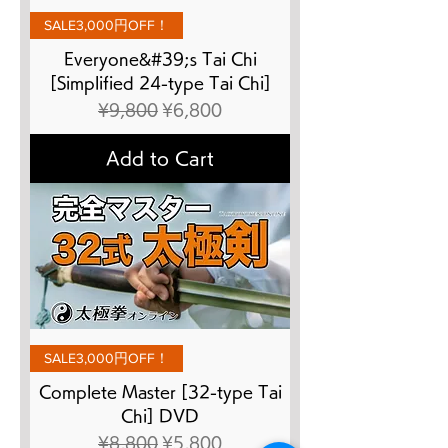
SALE3,000円OFF！
Everyone&#39;s Tai Chi
[Simplified 24-type Tai Chi]
Regular Price
Sale Price
¥9,800
¥6,800
Add to Cart
SALE3,000円OFF！
Complete Master [32-type Tai
Chi] DVD
Regular Price
Sale Price
¥8,800
¥5,800