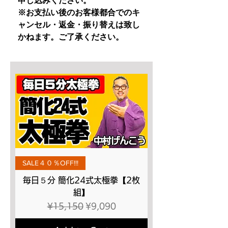
申し込みください。
※お支払い後のお客様都合でのキ
ャンセル・返金・振り替えは致し
かねます。ご了承ください。
SALE４０％OFF!!!
毎日５分 簡化24式太極拳【2枚
組】
Regular Price
Sale Price
¥15,150
¥9,090