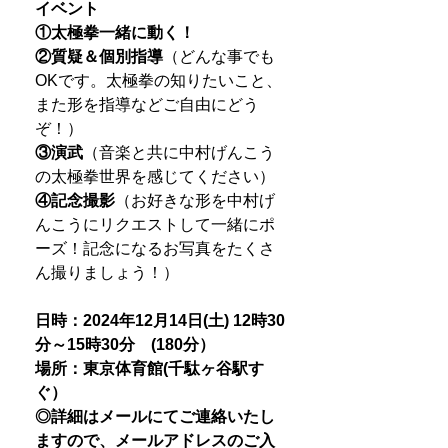
イベント
①太極拳一緒に動く！
②質疑＆個別指導
（どんな事でも
OKです。太極拳の知りたいこと、
また形を指導などご自由にどう
ぞ！）
③演武
（音楽と共に中村げんこう
の太極拳世界を感じてください）
④記念撮影
（お好きな形を中村げ
んこうにリクエストして一緒にポ
ーズ！記念になるお写真をたくさ
ん撮りましょう！）
日時：2024年12月14日(土) 12時30
分～15時30分 (180分）
場所：東京体育館(千駄ヶ谷駅す
ぐ）
◎詳細はメールにてご連絡いたし
ますので、メールアドレスのご入