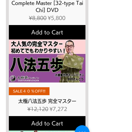
Complete Master [32-type Tai
Chi] DVD
Regular Price
Sale Price
¥8,800
¥5,800
Add to Cart
SALE４０％OFF!!!
太極八法五歩 完全マスター
Regular Price
Sale Price
¥12,120
¥7,272
Add to Cart