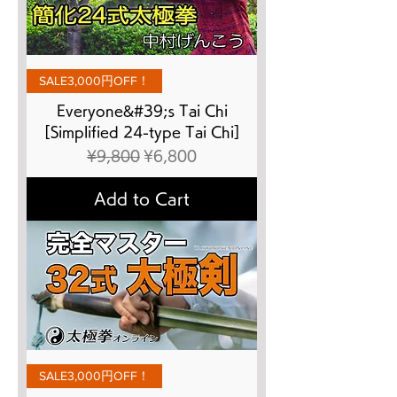
SALE3,000円OFF！
Everyone&#39;s Tai Chi
[Simplified 24-type Tai Chi]
Regular Price
Sale Price
¥9,800
¥6,800
Add to Cart
SALE3,000円OFF！