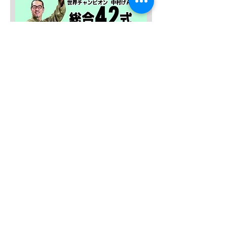
SALE４０％OFF！
みんなの総合42式太極拳【２枚
組】
Regular Price
Sale Price
¥13,635
¥8,181
Add to Cart