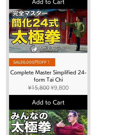
Add to Cart
SALE6,000円OFF！
Complete Master Simplified 24-
form Tai Chi
Regular Price
Sale Price
¥15,800
¥9,800
Add to Cart