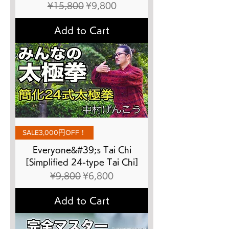
Regular Price
Sale Price
¥15,800
¥9,800
Add to Cart
SALE3,000円OFF！
Everyone&#39;s Tai Chi
[Simplified 24-type Tai Chi]
Regular Price
Sale Price
¥9,800
¥6,800
Add to Cart