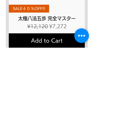
SALE４０％OFF!!!
太極八法五歩 完全マスター
Regular Price
Sale Price
¥12,120
¥7,272
Add to Cart
SALE４０％OFF！
みんなの総合42式太極拳【２枚
組】
Regular Price
Sale Price
¥13,635
¥8,181