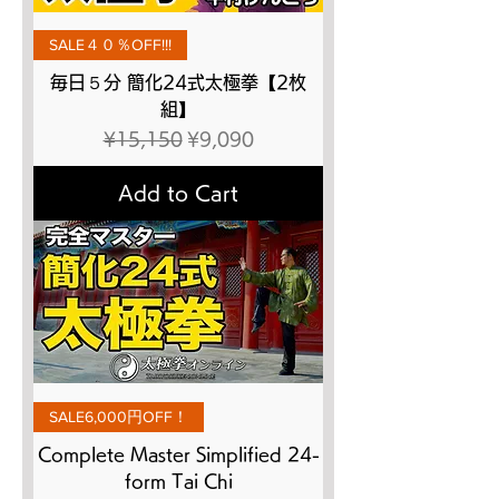
SALE４０％OFF!!!
毎日５分 簡化24式太極拳【2枚
組】
Regular Price
Sale Price
¥15,150
¥9,090
Add to Cart
SALE6,000円OFF！
Complete Master Simplified 24-
form Tai Chi