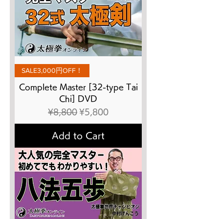
SALE3,000円OFF！
Complete Master [32-type Tai
Chi] DVD
Regular Price
Sale Price
¥8,800
¥5,800
Add to Cart