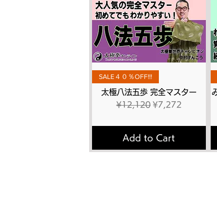
Quick View
SALE４０％OFF!!!
太極八法五歩 完全マスター
Regular Price
Sale Price
¥12,120
¥7,272
Add to Cart
トップページ
太極
太極拳とは
有料
​講師プロフィール
DVD
書籍出版
動画