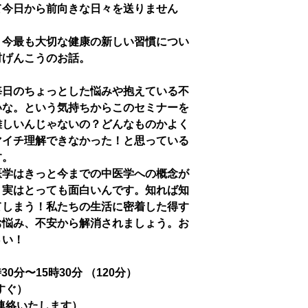
て今日から前向きな日々を送りません
、今最も大切な健康の新しい習慣につい
村げんこうのお話。
毎日のちょっとした悩みや抱えている不
いな。という気持ちからこのセミナーを
難しいんじゃないの？どんなものかよく
マイチ理解できなかった！と思っている
す。
医学はきっと今までの中医学への概念が
。実はとっても面白いんです。知れば知
てしまう！私たちの生活に密着した得す
お悩み、不安から解消されましょう。お
さい！
時30分〜15時30分 （120分）
すぐ）
連絡いたします）