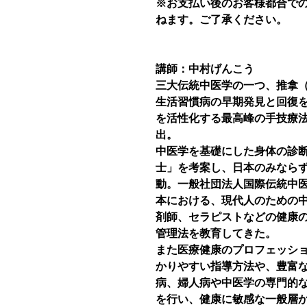
※お支払い後のお客様都合で
ねます。ご了承ください。
講師：中村げんこう
三大伝統中医学の一つ、推拿（す
生活習慣病の早期発見と回復
を活性化する最高峰の手技療
出。
中医学を基礎にした身体の診
士」を考案し、日本のみなら
動。一般社団法人国際伝統中
本における、現代人のための
剤師、セラピストなどの健康
管理法を教育してきた。
また医療健康のプロフェッシ
かりやすい指導方法や、豊富
病、婦人病や中医学の専門的
を行い、健康に敏感な一般層から