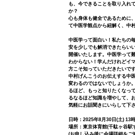
も、今できることを取り入れ
か？
心も身体も健全であるために
て中医学観点から紐解く、中
中医学って面白い！私たちの
安を少しでも解消できたらい
開催いたします。中医学って
わからない！学んだけれどイ
方こそ知っていただきたいで
中村げんこうのお伝えする中
変わるのではないでしょうか
るほど、もっと知りたくなっ
るなるほど知識を増やして、
気軽にお話聞きにいらして下
日時：2025年8月30日(土) 13
場所：東京体育館(千駄ヶ谷駅
(お申し込み後に会場詳細をご