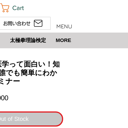
Cart
お問い合わせ
MENU
太極拳理論検定
MORE
)中医学って面白い！知
誰でも簡単にわか
ミナー
lar
Sale
000
e
Price
ut of Stock