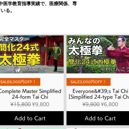
上の中医学教育指導実績で、医療関係、専
ている。
Quick View
Quick View
SALE6,000円OFF！
SALE3,000円OFF！
Complete Master Simplified
Everyone&#39;s Tai Chi
24-form Tai Chi
[Simplified 24-type Tai Ch
Regular Price
Sale Price
Regular Price
Sale Price
¥15,800
¥9,800
¥9,800
¥6,800
Add to Cart
Add to Cart