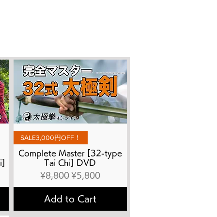
Quick View
SALE3,000円OFF！
Complete Master [32-type
i]
Tai Chi] DVD
Regular Price
Sale Price
¥8,800
¥5,800
Add to Cart