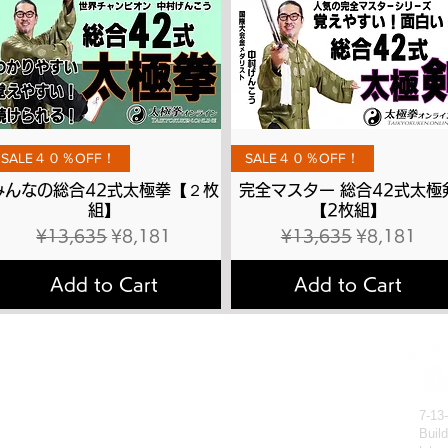
Quick View
Quick View
SALE４０％OFF！
SALE４０％OFF！
みんなの総合42式太極拳【２枚
完全マスター 総合42式太極
組】
【2枚組】
Regular Price
Sale Price
Regular Price
Sale Price
¥13,635
¥8,181
¥13,635
¥8,181
Add to Cart
Add to Cart
拳理論検定
有料会員へのお申込み方法
会員お申込み
有料動画のご視聴方法
販売
パスワードの再設定方法
7-13
Buil
レッスン
有料会員の退会方法