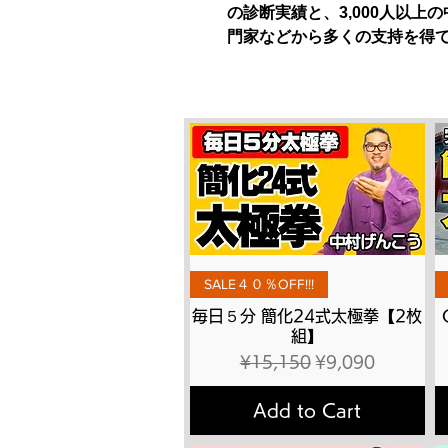
の診断実績と、3,000人以
門家などから多くの支持を得
Quick View
SALE４０％OFF!!!
毎日５分 簡化24式太極拳【2枚
組】
Regular Price
Sale Price
¥15,150
¥9,090
Add to Cart