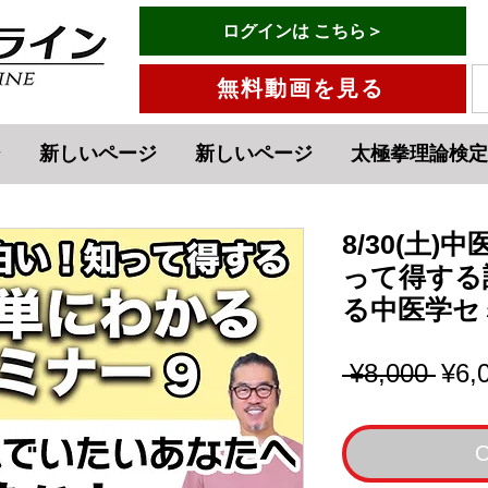
有料会員ログインはこちら→
ログインは こちら＞
menu
無料動画を見る
ジ
新しいページ
新しいページ
太極拳理論検定
8/30(土
って得する
る中医学セ
Regu
 ¥8,000 
¥6,
Pric
O