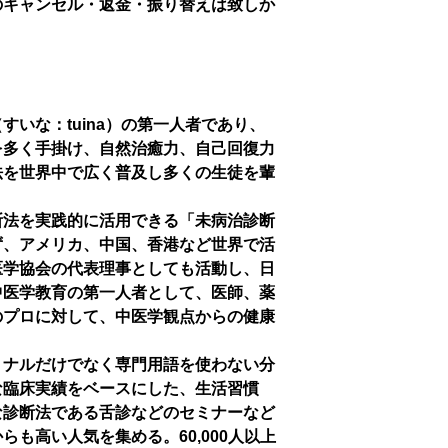
のキャンセル・返金・振り替えは致しか
いな：tuina）の第一人者であり、
を多く手掛け、自然治癒力、自己回復力
法を世界中で広く普及し多くの生徒を輩
断法を実践的に活用できる「未病治診断
ず、アメリカ、中国、香港など世界で活
医学協会の代表理事としても活動し、日
中医学教育の第一人者として、医師、薬
のプロに対して、中医学観点からの健康
ョナルだけでなく専門用語を使わない分
な臨床実績をベースにした、生活習慣
な診断法である舌診などのセミナーなど
も高い人気を集める。60,000人以上