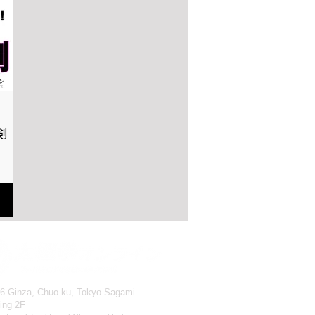
剣
-6 Ginza, Chuo-ku, Tokyo Sagami
ding 2F