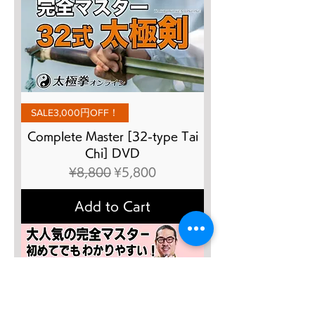
SALE3,000円OFF！
Complete Master [32-type Tai
Chi] DVD
Regular Price
Sale Price
¥8,800
¥5,800
Add to Cart