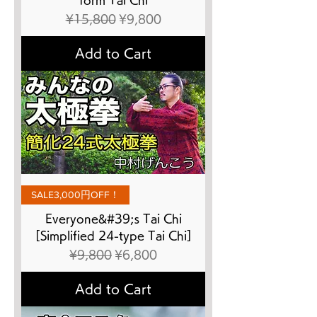
Regular Price
Sale Price
¥15,800
¥9,800
Add to Cart
SALE3,000円OFF！
Everyone&#39;s Tai Chi
[Simplified 24-type Tai Chi]
Regular Price
Sale Price
¥9,800
¥6,800
Add to Cart