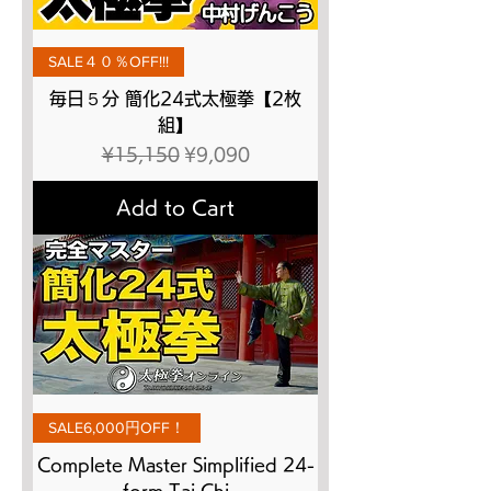
SALE４０％OFF!!!
毎日５分 簡化24式太極拳【2枚
組】
Regular Price
Sale Price
¥15,150
¥9,090
Add to Cart
SALE6,000円OFF！
Complete Master Simplified 24-
form Tai Chi