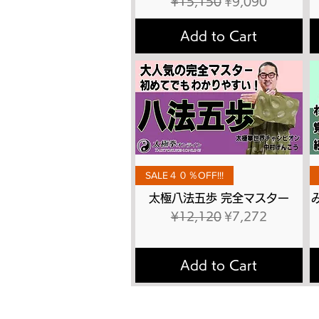
Regular Price
Sale Price
¥15,150
¥9,090
Add to Cart
Quick View
SALE４０％OFF!!!
太極八法五歩 完全マスター
Regular Price
Sale Price
¥12,120
¥7,272
Add to Cart
トップページ
太極