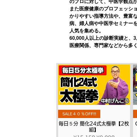
のプロに対して、中医学観点
また医療健康のプロフェッシ
かりやすい指導方法や、豊富
病、婦人病や中医学セミナー
人気を集める。
60,000人以上の診断実績と、
医療関係、専門家などから多
Quick View
SALE４０％OFF!!!
毎日５分 簡化24式太極拳【2枚
組】