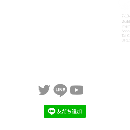
会員お申込み
有料動画のご視聴方法
販売
パスワードの再設定方法
7-13
Buil
レッスン
有料会員の退会方法
Inter
動画リスト
無料動画のご視聴方法
Assoc
Tai C
動画をみる
ご利用規約
URL
個人情報保護方針
特定商取引法に基づく表記