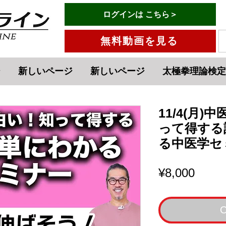
有料会員ログインはこちら→
ログインは こちら＞
menu
無料動画を見る
ジ
新しいページ
新しいページ
太極拳理論検定
11/4(月
って得する
る中医学セ
Price
¥8,000
O