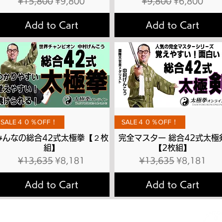
Regular Price
Sale Price
Regular Price
Sale Price
¥15,800
¥9,800
¥9,800
¥6,800
Add to Cart
Add to Cart
Quick View
Quick View
SALE４０％OFF！
SALE４０％OFF！
みんなの総合42式太極拳【２枚
完全マスター 総合42式太極
組】
【2枚組】
Regular Price
Sale Price
Regular Price
Sale Price
¥13,635
¥8,181
¥13,635
¥8,181
Add to Cart
Add to Cart
拳理論検定
有料会員へのお申込み方法