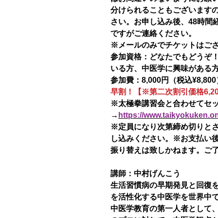
分けられることもございます
さい。お申し込み後、48時間
ですがご連絡ください。
※メールのみでチケットはご
参加資格：どなたでもどうぞ
いる方、中医学に興味がある
参加費：8,000円（税込¥8,80
早割！【※第二次割引価格6,20
※太極拳講習会と合わせてセ
→
https://www.taikyokuken.o
※定員になり次第締め切りと
し込みください。※お支払い
振り替えは致しかねます。ご
講師：中村げんこう
生活習慣病の早期発見と回復
を活性化する中医学を世界中
中医学教育の第一人者として