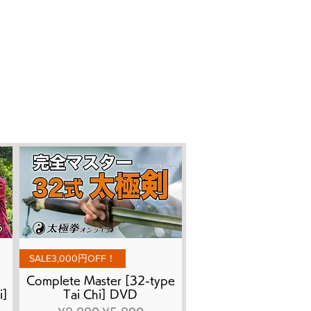
Quick View
SALE3,000円OFF！
Complete Master [32-type
i]
Tai Chi] DVD