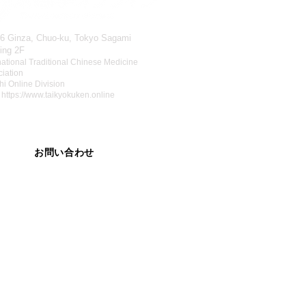
-6 Ginza, Chuo-ku, Tokyo Sagami
ding 2F
national Traditional Chinese Medicine
iation
hi Online Division
:
https://www.taikyokuken.online
お問い合わせ