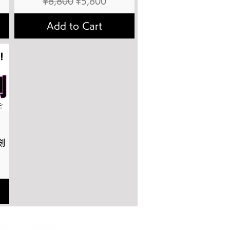
Regular Price
Sale Price
¥8,800
¥5,800
Add to Cart
剣