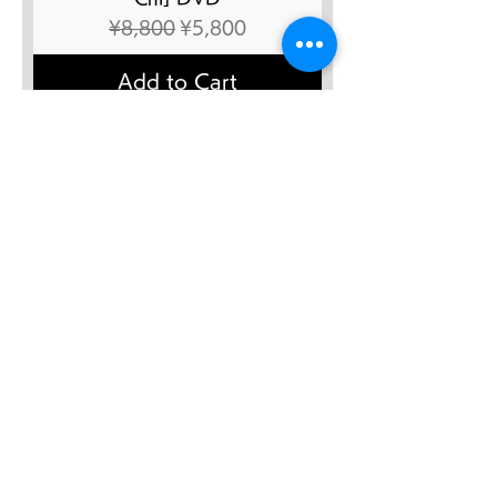
Regular Price
Sale Price
¥8,800
¥5,800
Add to Cart
SALE４０％OFF!!!
太極八法五歩 完全マスター
Regular Price
Sale Price
¥12,120
¥7,272
Add to Cart