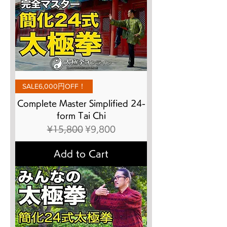
SALE6,000円OFF！
Complete Master Simplified 24-
form Tai Chi
Regular Price
Sale Price
¥15,800
¥9,800
Add to Cart