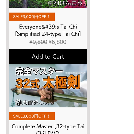
SALE3,000円OFF！
Everyone&#39;s Tai Chi
[Simplified 24-type Tai Chi]
Regular Price
Sale Price
¥9,800
¥6,800
Add to Cart
SALE3,000円OFF！
Complete Master [32-type Tai
Chi] DVD