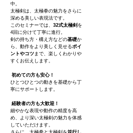
中。
太極剣は、太極拳の魅力をさらに
深める美しい表現法です。
このセミナーでは、
32式太極剣
を
4回に分けて丁寧に進行。
剣の持ち方・構え方などの
基礎
か
ら、動作をより美しく見せる
ポイ
ントやコツ
まで、楽しくわかりや
すくお伝えします。
初めての方も安心！
ひとつひとつの動きを基礎から丁
寧にサポートします。
経験者の方も大歓迎！
細やかな表現や動作の精度を高
め、より深い太極剣の魅力を体感
していただけます。
さらに、太極拳と太極剣を
並行し