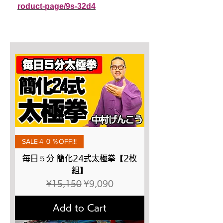
roduct-page/9s-32d4
SALE４０％OFF!!!
毎日５分 簡化24式太極拳【2枚
組】
Regular Price
Sale Price
¥15,150
¥9,090
Add to Cart