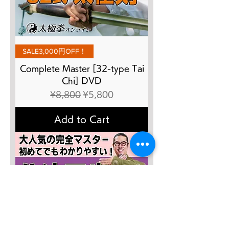
SALE3,000円OFF！
Complete Master [32-type Tai
Chi] DVD
Regular Price
Sale Price
¥8,800
¥5,800
Add to Cart
SALE４０％OFF!!!