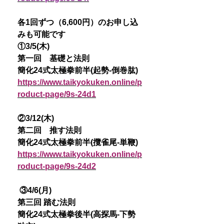
各1回ずつ（6,600円）のお申し込
みも可能です
①3/5(木)
第一回 基礎と法則
簡化24式太極拳前半(起勢-倒巻肱)
https://www.taikyokuken.online/p
roduct-page/9s-24d1
②3/12(木)
第二回 推す法則
簡化24式太極拳前半(攬雀尾-単鞭)
https://www.taikyokuken.online/p
roduct-page/9s-24d2
③4/6(月)
第三回 踏む法則
簡化24式太極拳後半(高探馬-下勢