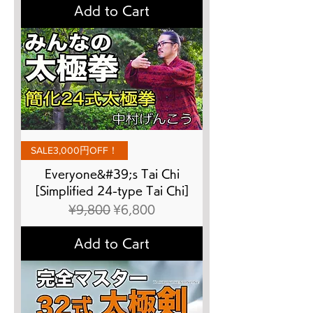
Add to Cart
SALE3,000円OFF！
Everyone&#39;s Tai Chi
[Simplified 24-type Tai Chi]
Regular Price
Sale Price
¥9,800
¥6,800
Add to Cart