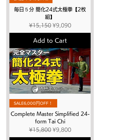
毎日５分 簡化24式太極拳【2枚
組】
Regular Price
Sale Price
¥15,150
¥9,090
Add to Cart
SALE6,000円OFF！
Complete Master Simplified 24-
form Tai Chi
Regular Price
Sale Price
¥15,800
¥9,800