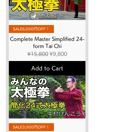
SALE6,000円OFF！
Complete Master Simplified 24-
form Tai Chi
Regular Price
Sale Price
¥15,800
¥9,800
Add to Cart
SALE3,000円OFF！