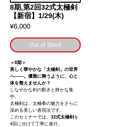
8期,第2回32式太極剣
【新宿】1/29(木)
Price
¥6,000
Out of Stock
＜8期＞
美しく華やかな「太極剣」の世界
へ――。優雅に舞うように、心と
体を整えませんか？
しなやかな剣の動きと静かな集
中。
太極剣は、太極拳の魅力をさらに
深める美しい表現法です。
このセミナーでは、
32式太極剣
を
4回に分けて丁寧に進行。