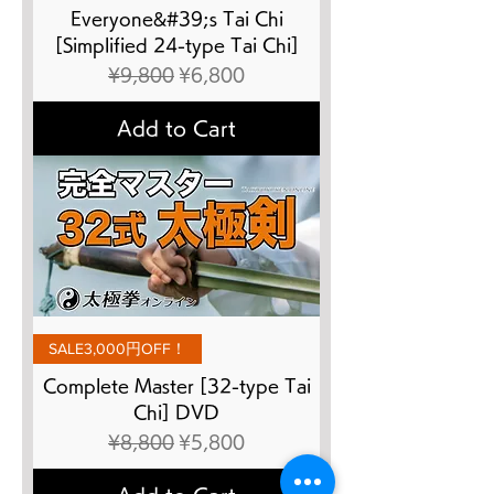
Everyone&#39;s Tai Chi
[Simplified 24-type Tai Chi]
Regular Price
Sale Price
¥9,800
¥6,800
Add to Cart
SALE3,000円OFF！
Complete Master [32-type Tai
Chi] DVD
Regular Price
Sale Price
¥8,800
¥5,800