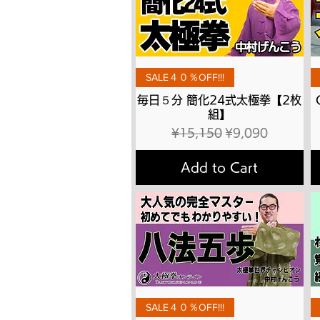
Quick View
SALE４０％OFF!!!
毎日５分 簡化24式太極拳【2枚
組】
Regular Price
Sale Price
¥15,150
¥9,090
Add to Cart
Quick View
SALE４０％OFF!!!