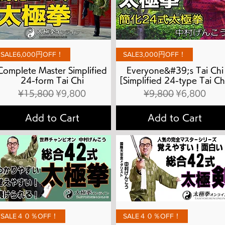
Quick View
Quick View
SALE6,000円OFF！
SALE3,000円OFF！
Complete Master Simplified
Everyone&#39;s Tai Chi
24-form Tai Chi
[Simplified 24-type Tai Ch
Regular Price
Sale Price
Regular Price
Sale Price
¥15,800
¥9,800
¥9,800
¥6,800
Add to Cart
Add to Cart
Quick View
Quick View
SALE４０％OFF！
SALE４０％OFF！