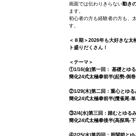
画面では伝わりきらない
動き
ます。
初心者の方も経験者の方も、
す。
＜８期＞2026年も大好きな
ト盛りだくさん！
＜テーマ＞
①1/16(金)第一回： 基礎とゆ
簡化24式太極拳前半(起勢-倒巻
②1/29(木)第二回：重心とゆる
簡化24式太極拳前半(攬雀尾-単
③2/4(水)第三回：踏むとゆる
簡化24式太極拳後半(高探馬-下
④2/25(水)第四回：股関節と