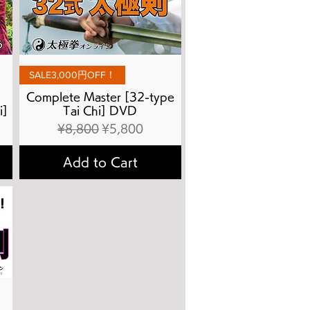
Quick View
SALE3,000円OFF！
Complete Master [32-type
i]
Tai Chi] DVD
Regular Price
Sale Price
¥8,800
¥5,800
Add to Cart