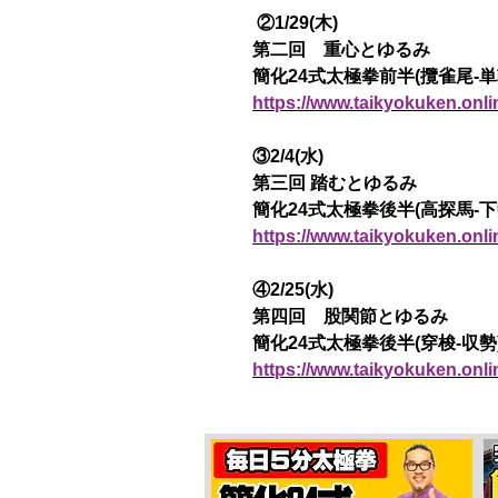
②1/29(木)
第二回 重心とゆるみ
簡化24式太極拳前半(攬雀尾-単
https://www.taikyokuken.onl
③2/4(水)
第三回 踏むとゆるみ
簡化24式太極拳後半(高探馬-下
https://www.taikyokuken.onl
④2/25(水)
第四回 股関節とゆるみ
簡化24式太極拳後半(穿梭-収勢
https://www.taikyokuken.onl