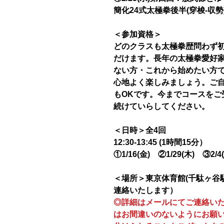
簡化24式太極拳後半(穿梭-収勢
＜参加資格＞
どのクラスも太極拳歴問わず
だけます。長年の太極拳愛好家
ない方・これから始めたい方
心地よく楽しみましょう。ご
もOKです。今までコースをご
続けていらしてください。
＜日時＞全4回
12:30-13:45 (1時間15分）
①1/16(金) ②1/29(木) ③2/4
＜場所＞東京体育館(千駄ヶ谷
連絡いたします）
◎詳細はメールにてご連絡い
はお間違いのないようにお願