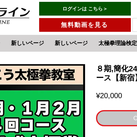
有料会員ログインはこちら→
ログインは こちら＞
menu
無料動画を見る
ジ
新しいページ
新しいページ
太極拳理論検定
８期,簡化2
ース【新宿】
Pric
¥20,000
O