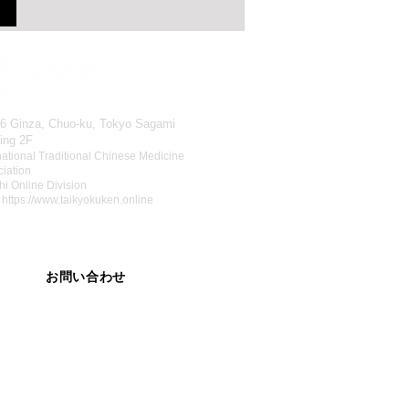
-6 Ginza, Chuo-ku, Tokyo Sagami
ding 2F
national Traditional Chinese Medicine
iation
hi Online Division
:
https://www.taikyokuken.online
お問い合わせ