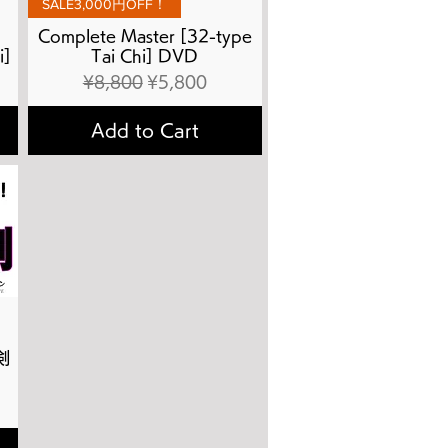
SALE3,000円OFF！
Complete Master [32-type
i]
Tai Chi] DVD
Regular Price
Sale Price
¥8,800
¥5,800
Add to Cart
剣