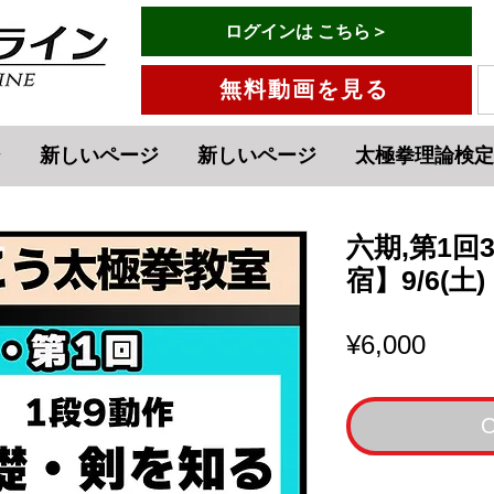
有料会員ログインはこちら→
ログインは こちら＞
menu
無料動画を見る
ジ
新しいページ
新しいページ
太極拳理論検定
六期,第1回
宿】9/6(土)
Price
¥6,000
O