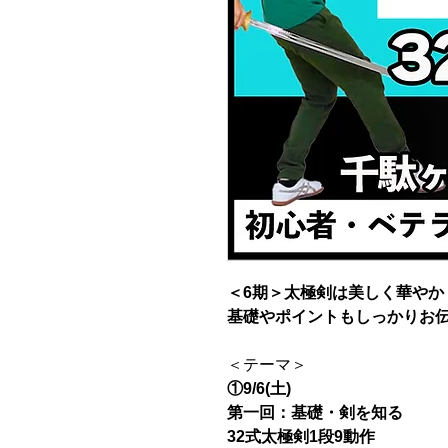
＜6期＞太極剣は美しく華やか
基礎やポイントもしっかりお
＜テーマ＞
①9/6(土)
第一回：基礎・剣を知る
32式太極剣1段9動作