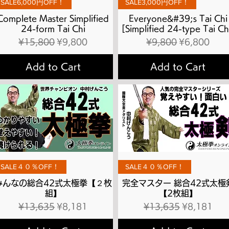
SALE6,000円OFF！
SALE3,000円OFF！
Complete Master Simplified
Everyone&#39;s Tai Chi
24-form Tai Chi
[Simplified 24-type Tai Ch
Regular Price
Sale Price
Regular Price
Sale Price
¥15,800
¥9,800
¥9,800
¥6,800
Add to Cart
Add to Cart
Quick View
Quick View
SALE４０％OFF！
SALE４０％OFF！
みんなの総合42式太極拳【２枚
完全マスター 総合42式太極
組】
【2枚組】
Regular Price
Sale Price
Regular Price
Sale Price
¥13,635
¥8,181
¥13,635
¥8,181