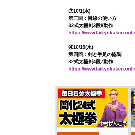
③10/1(水)
第三回：目線の使い方
32式太極剣3段8動作
https://www.taikyokuken.onl
④10/15(水)
第四回：剣と手足の協調
32式太極剣4段7動作
https://www.taikyokuken.onl
Quick View