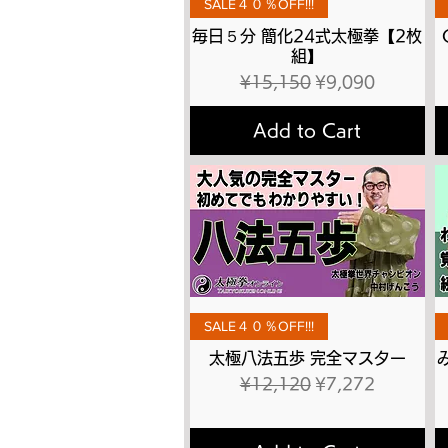
SALE４０％OFF!!!
毎日５分 簡化24式太極拳【2枚
組】
Regular Price
Sale Price
¥15,150
¥9,090
Add to Cart
Quick View
SALE４０％OFF!!!
太極八法五歩 完全マスター
Regular Price
Sale Price
¥12,120
¥7,272