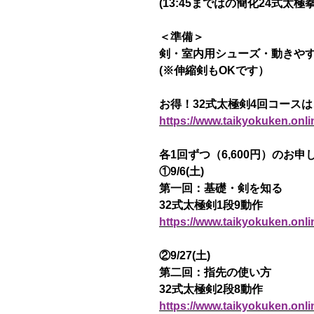
(13:45まではの簡化24式太極
＜準備＞
剣・室内用シューズ・動きや
(※伸縮剣もOKです）
お得！32式太極剣4回コース
https://www.taikyokuken.onli
各1回ずつ（6,600円）のお
①9/6(土)
第一回：基礎・剣を知る
32式太極剣1段9動作
https://www.taikyokuken.onl
②9/27(土)
第二回：指先の使い方
32式太極剣2段8動作
https://www.taikyokuken.onl