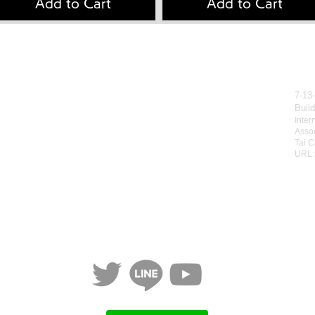
Add to Cart
Add to Cart
拳理論検定
有料会員へのお申込み方法
会員お申込み
有料動画のご視聴方法
販売
パスワードの再設定方法
7-13
Buil
レッスン
有料会員の退会方法
Inter
動画リスト
無料動画のご視聴方法
Assoc
Tai C
動画をみる
ご利用規約
URL
個人情報保護方針
特定商取引法に基づく表記