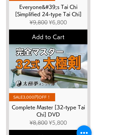
Everyone&#39;s Tai Chi
[Simplified 24-type Tai Chi]
Regular Price
Sale Price
¥9,800
¥6,800
Add to Cart
SALE3,000円OFF！
Complete Master [32-type Tai
Chi] DVD
Regular Price
Sale Price
¥8,800
¥5,800