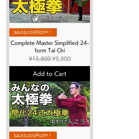
SALE6,000円OFF！
Complete Master Simplified 24-
form Tai Chi
Regular Price
Sale Price
¥15,800
¥9,800
Add to Cart
SALE3,000円OFF！