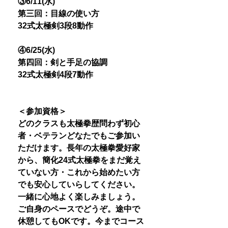
③6/11(水)
第三回：目線の使い方
32式太極剣3段8動作
④6/25(水)
第四回：剣と手足の協調
32式太極剣4段7動作
＜参加資格＞
どのクラスも太極拳歴問わず初心
者・ベテランどなたでもご参加い
ただけます。長年の太極拳愛好家
から、簡化24式太極拳をまだ覚え
ていない方・これから始めたい方
でも安心していらしてください。
一緒に心地よく楽しみましょう。
ご自身のペースでどうぞ。途中で
休憩してもOKです。今までコース