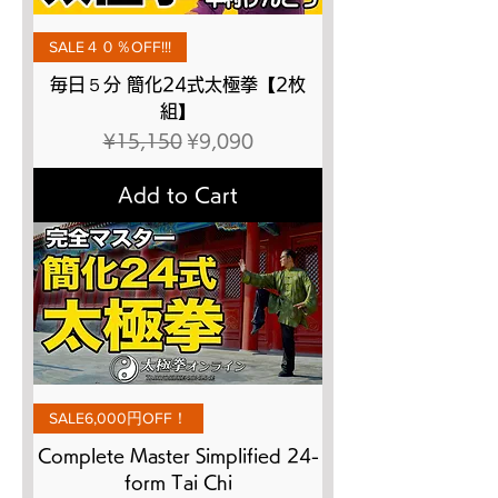
SALE４０％OFF!!!
毎日５分 簡化24式太極拳【2枚
組】
Regular Price
Sale Price
¥15,150
¥9,090
Add to Cart
SALE6,000円OFF！
Complete Master Simplified 24-
form Tai Chi