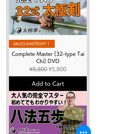
SALE3,000円OFF！
Complete Master [32-type Tai
Chi] DVD
Regular Price
Sale Price
¥8,800
¥5,800
Add to Cart