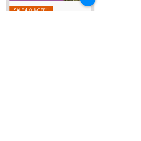
SALE４０％OFF!!!
太極八法五歩 完全マスター
Regular Price
Sale Price
¥12,120
¥7,272
Add to Cart
SALE４０％OFF！
みんなの総合42式太極拳【２枚
組】
Regular Price
Sale Price
¥13,635
¥8,181