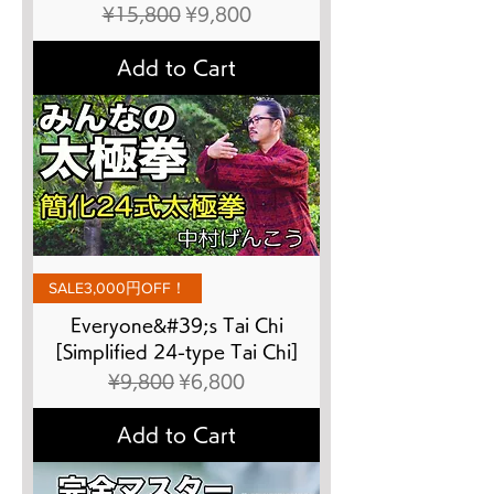
Regular Price
Sale Price
¥15,800
¥9,800
Add to Cart
SALE3,000円OFF！
Everyone&#39;s Tai Chi
[Simplified 24-type Tai Chi]
Regular Price
Sale Price
¥9,800
¥6,800
Add to Cart