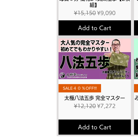
組】
Regular Price
Sale Price
¥15,150
¥9,090
Add to Cart
Quick View
SALE４０％OFF!!!
太極八法五歩 完全マスター
Regular Price
Sale Price
¥12,120
¥7,272
Add to Cart