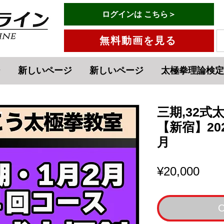
有料会員ログインはこちら→
ログインは こちら＞
menu
無料動画を見る
ジ
新しいページ
新しいページ
太極拳理論検定
三期,32式
【新宿】20
月
Pric
¥20,000
O