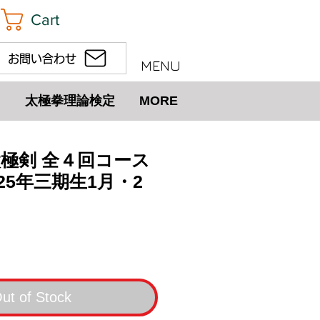
Cart
お問い合わせ
MENU
太極拳理論検定
MORE
太極剣 全４回コース
25年三期生1月・2
e
ut of Stock