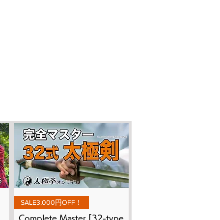
Quick View
SALE3,000円OFF！
Complete Master [32-type