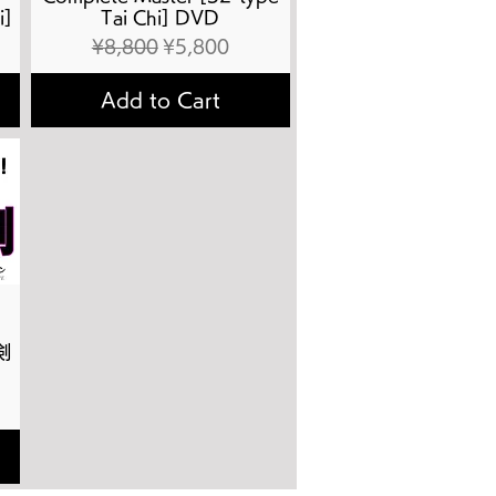
i]
Tai Chi] DVD
Regular Price
Sale Price
¥8,800
¥5,800
Add to Cart
剣