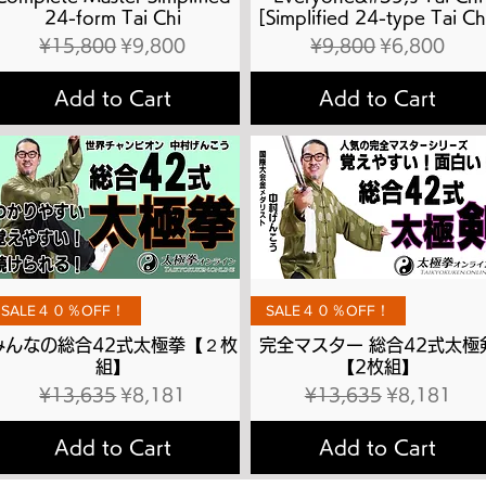
24-form Tai Chi
[Simplified 24-type Tai Ch
Regular Price
Sale Price
Regular Price
Sale Price
¥15,800
¥9,800
¥9,800
¥6,800
Add to Cart
Add to Cart
Quick View
Quick View
SALE４０％OFF！
SALE４０％OFF！
みんなの総合42式太極拳【２枚
完全マスター 総合42式太極
組】
【2枚組】
Regular Price
Sale Price
Regular Price
Sale Price
¥13,635
¥8,181
¥13,635
¥8,181
Add to Cart
Add to Cart