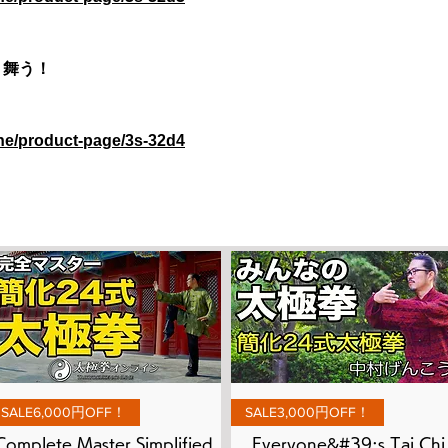
、舞う！
ine/product-page/3s-32d4
Quick View
Quick View
SALE6,000円OFF！
SALE3,000円OFF！
Complete Master Simplified
Everyone&#39;s Tai Chi