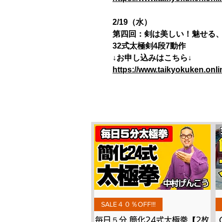
2/19（水）
第四回：剣は美しい！魅せる
32式太極剣4段7動作
↓お申し込みはこちら↓
https://www.taikyokuken.onl
Quick View
SALE４０％OFF!!!
毎日５分 簡化24式太極拳【2枚