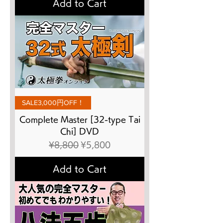
Add to Cart
SALE3,000円OFF！
Complete Master [32-type Tai
Chi] DVD
Regular Price
Sale Price
¥8,800
¥5,800
Add to Cart