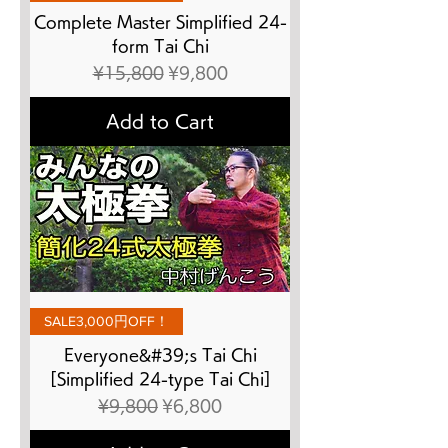
Complete Master Simplified 24-
form Tai Chi
Regular Price
Sale Price
¥15,800
¥9,800
Add to Cart
SALE3,000円OFF！
Everyone&#39;s Tai Chi
[Simplified 24-type Tai Chi]
Regular Price
Sale Price
¥9,800
¥6,800