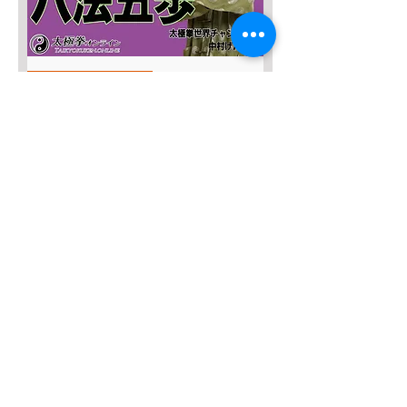
SALE４０％OFF!!!
太極八法五歩 完全マスター
Regular Price
Sale Price
¥12,120
¥7,272
Add to Cart
SALE４０％OFF！
みんなの総合42式太極拳【２枚