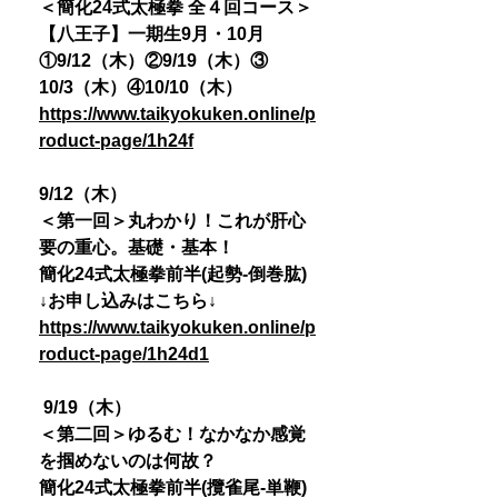
＜簡化24式太極拳 全４回コース＞
【八王子】一期生9月・10月
①9/12（木）②9/19（木）③
10/3（木）④10/10（木）
https://www.taikyokuken.online/p
roduct-page/1h24f
9/12（木）
＜第一回＞丸わかり！これが肝心
要の重心。基礎・基本！
簡化24式太極拳前半(起勢-倒巻肱)
↓お申し込みはこちら↓
https://www.taikyokuken.online/p
roduct-page/1h24d1
9/19（木）
＜第二回＞ゆるむ！なかなか感覚
を掴めないのは何故？
簡化24式太極拳前半(攬雀尾-単鞭)