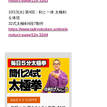
roduct-page/12s-32d3
10/13(火) 第4回：剣と一体 太極剣
を体現
32式太極剣4段7動作
https://www.taikyokuken.online/p
roduct-page/12s-32d4
SALE４０％OFF!!!