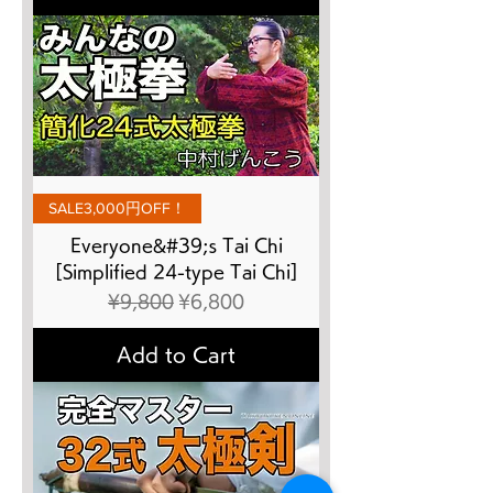
SALE3,000円OFF！
Everyone&#39;s Tai Chi
[Simplified 24-type Tai Chi]
Regular Price
Sale Price
¥9,800
¥6,800
Add to Cart