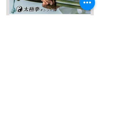
SALE3,000円OFF！
Complete Master [32-type Tai
Chi] DVD
Regular Price
Sale Price
¥8,800
¥5,800
Add to Cart
SALE４０％OFF!!!
太極八法五歩 完全マスター