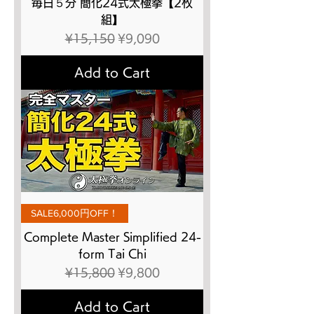
毎日５分 簡化24式太極拳【2枚
組】
Regular Price
Sale Price
¥15,150
¥9,090
Add to Cart
SALE6,000円OFF！
Complete Master Simplified 24-
form Tai Chi
Regular Price
Sale Price
¥15,800
¥9,800
Add to Cart