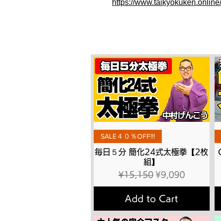
https://www.taikyokuken.onlin
Quick View
SALE４０％OFF!!!
毎日５分 簡化24式太極拳【2枚
組】
Regular Price
Sale Price
¥15,150
¥9,090
Add to Cart