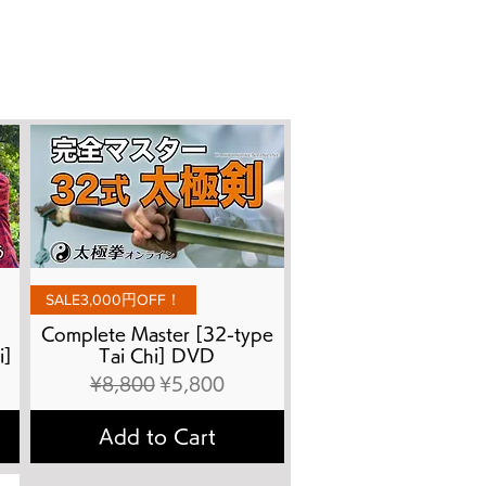
Quick View
SALE3,000円OFF！
Complete Master [32-type
i]
Tai Chi] DVD
Regular Price
Sale Price
¥8,800
¥5,800
Add to Cart