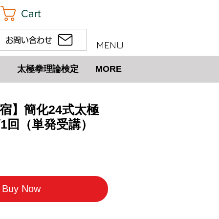
Cart
お問い合わせ
MENU
太極拳理論検定
MORE
 新宿】簡化24式太極
第1回（単発受講）
Buy Now