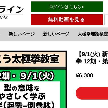
有料会員ログインはこちら→
ログインは こちら＞
menu
無料動画を見る
ジ
新しいページ
新しいページ
太極拳理論検定
【9/1(火)
拳 12期・
Price
¥6,000