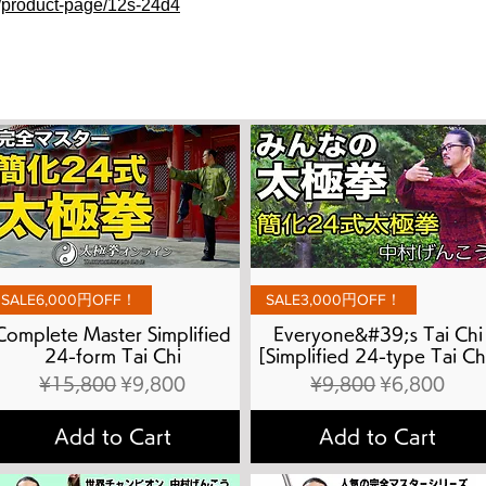
e/product-page/12s-24d4
Quick View
Quick View
SALE6,000円OFF！
SALE3,000円OFF！
Complete Master Simplified
Everyone&#39;s Tai Chi
24-form Tai Chi
[Simplified 24-type Tai Ch
Regular Price
Sale Price
Regular Price
Sale Price
¥15,800
¥9,800
¥9,800
¥6,800
Add to Cart
Add to Cart