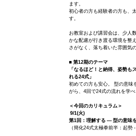
ます。
初心者の方も経験者の方も、
す。
お教室および講習会は、少人数
かな配慮が行き渡る環境を整
さがなく、落ち着いた雰囲気
■ 第12期のテーマ
「なるほど！と納得、姿勢も
れる24式」
初めての方も安心。 型の意味
がら、4回で24式の流れを学
＜今回のカリキュラム＞
9/1(火)
第1回：理解する ― 型の意味
（簡化24式太極拳前半：起勢 -