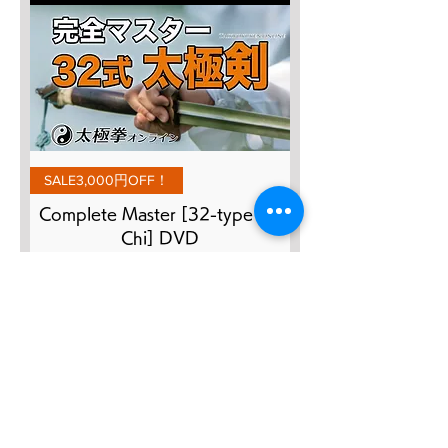
SALE3,000円OFF！
Complete Master [32-type Tai
Chi] DVD
Regular Price
Sale Price
¥8,800
¥5,800
Add to Cart