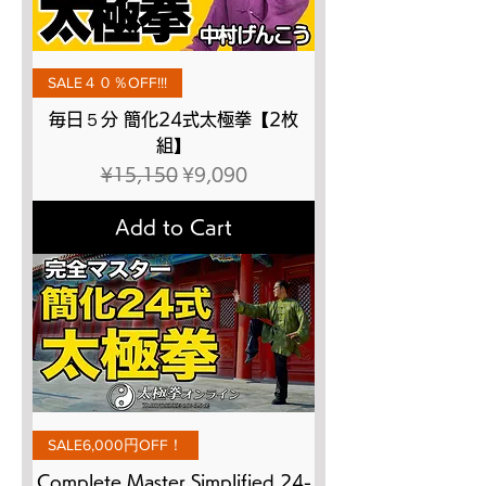
SALE４０％OFF!!!
毎日５分 簡化24式太極拳【2枚
組】
Regular Price
Sale Price
¥15,150
¥9,090
Add to Cart
SALE6,000円OFF！
Complete Master Simplified 24-