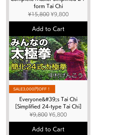
form Tai Chi
Regular Price
Sale Price
¥15,800
¥9,800
Add to Cart
SALE3,000円OFF！
Everyone&#39;s Tai Chi
[Simplified 24-type Tai Chi]
Regular Price
Sale Price
¥9,800
¥6,800
Add to Cart