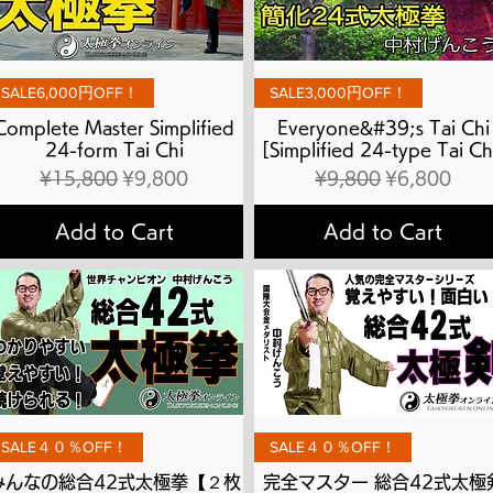
Quick View
Quick View
SALE6,000円OFF！
SALE3,000円OFF！
Complete Master Simplified
Everyone&#39;s Tai Chi
24-form Tai Chi
[Simplified 24-type Tai Ch
Regular Price
Sale Price
Regular Price
Sale Price
¥15,800
¥9,800
¥9,800
¥6,800
Add to Cart
Add to Cart
Quick View
Quick View
SALE４０％OFF！
SALE４０％OFF！
みんなの総合42式太極拳【２枚
完全マスター 総合42式太極