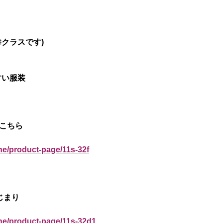
拳クラスです)
すい服装
はこちら
ne/product-page/11s-32f
じまり
ine/product-page/11s-32d1