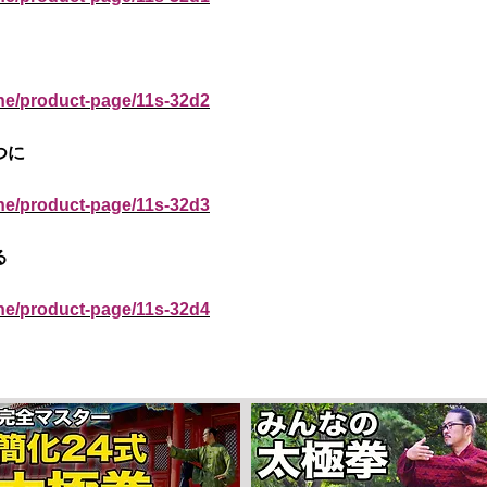
ine/product-page/11s-32d2
つに
ine/product-page/11s-32d3
る
ine/product-page/11s-32d4