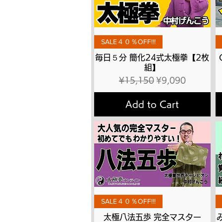
Quick View
SALE４０％OFF!!!
毎日５分 簡化24式太極拳【2枚
組】
Regular Price
Sale Price
¥15,150
¥9,090
Add to Cart
Quick View
SALE４０％OFF!!!
太極八法五歩 完全マスター