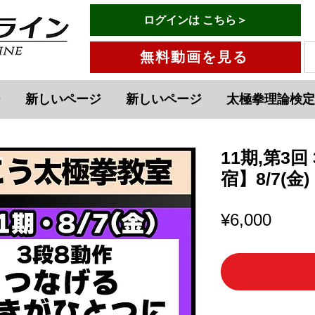
有料会員ログインはこちら→
ログインは こちら＞
menu
無料動画を見る
ジ
新しいページ
新しいページ
太極拳理論検定
11期,第3
宿】8/7(金)
Price
¥6,000