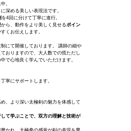
集中。
らに深める美しい表現法です。
剣
を4回に分けて丁寧に進行。
礎
から、動作をより美しく見せる
ポイン
やすくお伝えします。
制にて開催しております。 講師の細や
えておりますので、大人数での慌ただし
の中で心地良く学んでいただけます。
ら丁寧にサポートします。
高め、より深い太極剣の魅力を体感して
行して学ぶことで、双方の理解と技術が
が磨かれ、太極拳の感覚が剣の表現を豊