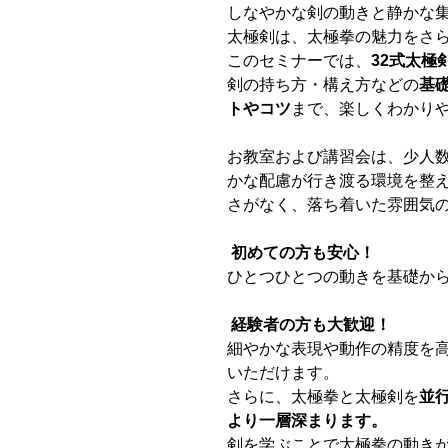
しなやかな剣の動きと静かな
太極剣は、太極拳の魅力をさ
このセミナーでは、
32式太極
剣の持ち方・構え方などの
基
トやコツ
まで、楽しくわかり
お教室および講習会は、少人数
かな配慮が行き渡る環境を整
さがなく、落ち着いた雰囲気
初めての方も安心！
ひとつひとつの動きを基礎か
経験者の方も大歓迎！
細やかな表現や動作の精度を
いただけます。
さらに、太極拳と太極剣を
並
より一層深まります。
剣を学ぶことで太極拳の動き