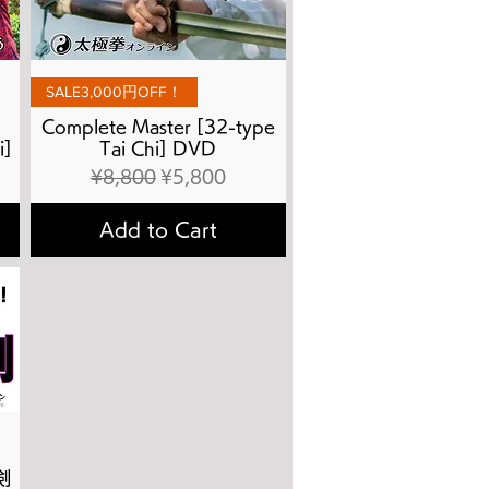
Quick View
SALE3,000円OFF！
Complete Master [32-type
i]
Tai Chi] DVD
Regular Price
Sale Price
¥8,800
¥5,800
Add to Cart
剣