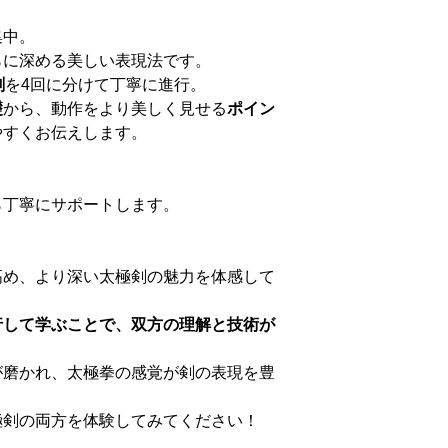
集中。
らに深める美しい表現法です。
剣
を4回に分けて丁寧に進行。
礎
から、動作をより美しく見せる
ポイン
やすくお伝えします。
ら丁寧にサポートします。
高め、より深い太極剣の魅力を体感して
行して学ぶことで、双方の理解と技術が
が磨かれ、太極拳の感覚が剣の表現を豊
極剣の両方を体験してみてください！