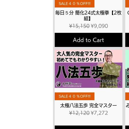
Quick View
SALE４０％OFF!!!
毎日５分 簡化24式太極拳【2枚
組】
Regular Price
Sale Price
¥15,150
¥9,090
Add to Cart
Quick View
SALE４０％OFF!!!
太極八法五歩 完全マスター
Regular Price
Sale Price
¥12,120
¥7,272