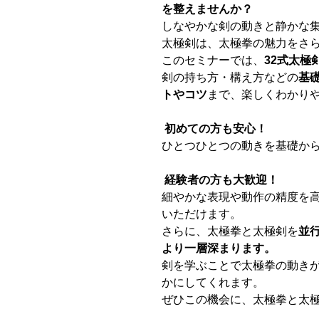
を整えませんか？
しなやかな剣の動きと静かな
太極剣は、太極拳の魅力をさ
このセミナーでは、
32式太極
剣の持ち方・構え方などの
基
トやコツ
まで、楽しくわかり
初めての方も安心！
ひとつひとつの動きを基礎か
経験者の方も大歓迎！
細やかな表現や動作の精度を
いただけます。
さらに、太極拳と太極剣を
並
より一層深まります。
剣を学ぶことで太極拳の動き
かにしてくれます。
ぜひこの機会に、太極拳と太