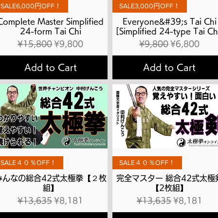
Quick View
Quick View
SALE6,000円OFF！
SALE3,000円OFF！
Complete Master Simplified
Everyone&#39;s Tai Chi
24-form Tai Chi
[Simplified 24-type Tai Ch
Regular Price
Sale Price
Regular Price
Sale Price
¥15,800
¥9,800
¥9,800
¥6,800
Add to Cart
Add to Cart
Quick View
Quick View
SALE４０％OFF！
SALE４０％OFF！
みんなの総合42式太極拳【２枚
完全マスター 総合42式太極
組】
【2枚組】
Regular Price
Sale Price
Regular Price
Sale Price
¥13,635
¥8,181
¥13,635
¥8,181