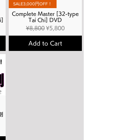
Quick View
SALE3,000円OFF！
Complete Master [32-type
i]
Tai Chi] DVD
Regular Price
Sale Price
¥8,800
¥5,800
Add to Cart
剣