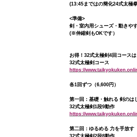
(13:45まではの簡化24式太極
<準備>
剣・室内用シューズ・動きや
(※伸縮剣もOKです）
お得！32式太極剣4回コース
32式太極剣コース
https://www.taikyokuken.onli
各1回ずつ（6,600円）
第一回：基礎・触れる 剣のは
32式太極剣1段9動作
https://www.taikyokuken.onl
第二回：ゆるめる 力を手放す
32式太極剣2段8動作