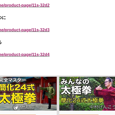
ine/product-page/11s-32d2
つに
ine/product-page/11s-32d3
る
ine/product-page/11s-32d4