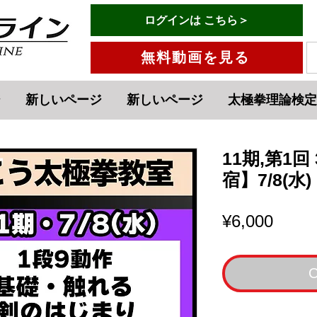
有料会員ログインはこちら→
ログインは こちら＞
menu
無料動画を見る
ジ
新しいページ
新しいページ
太極拳理論検定
11期,第1
宿】7/8(水)
Price
¥6,000
O