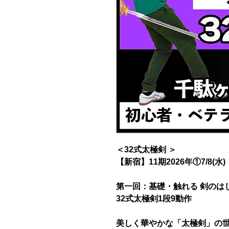
＜32式太極剣 ＞
【新宿】11期2026年①7/8(水)
第一回：基礎・触れる 剣のは
32式太極剣1段9動作
美しく華やかな「太極剣」の