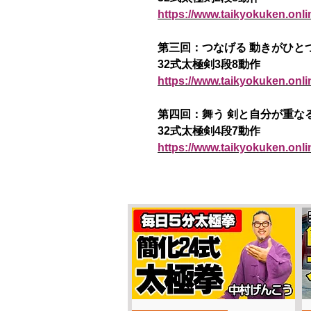
https://www.taikyokuken.onl
第三回：つなげる 動きがひと
32式太極剣3段8動作
https://www.taikyokuken.onl
第四回：舞う 剣と自分が重な
32式太極剣4段7動作
https://www.taikyokuken.onl