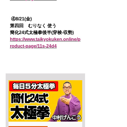
④8/21(金)
第四回 むりなく 使う
簡化24式太極拳後半(穿梭-収勢)
https://www.taikyokuken.online/p
roduct-page/11s-24d4