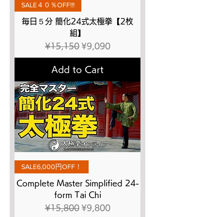
SALE４０％OFF!!!
毎日５分 簡化24式太極拳【2枚
組】
Regular Price
Sale Price
¥15,150
¥9,090
Add to Cart
SALE6,000円OFF！
Complete Master Simplified 24-
form Tai Chi
Regular Price
Sale Price
¥15,800
¥9,800