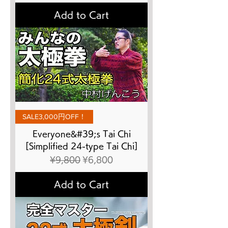
Add to Cart
SALE3,000円OFF！
Everyone&#39;s Tai Chi
[Simplified 24-type Tai Chi]
Regular Price
Sale Price
¥9,800
¥6,800
Add to Cart