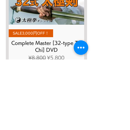
SALE3,000円OFF！
Complete Master [32-type Tai
Chi] DVD
Regular Price
Sale Price
¥8,800
¥5,800
Add to Cart
SALE４０％OFF!!!