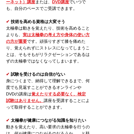
ーネット）講座
または、
DVD講座
でいつで
も、自分のペースでご受講できます。
✔︎
技術を高める資格は大変そう
太極拳は動きを覚えたり、技術を高めること
よりも、
実は太極拳の考え方や身体の使い方
の方が重要
です。頑張りすぎて膝を痛めた
り、覚えられずにストレスになってしまうこ
とは、そもそもがリラクゼーションであるは
ずの太極拳ではなくなってしまいます。
✔︎
試験を受けるのは自信がない
身につくまで、納得して理解できるまで、何
度でも見返すことができるオンラインや
DVDの講座は
覚えたりする必要なく、検定
試験はありません。
講座を受講することによ
って取得することができます。
✔︎
太極拳が健康につながる知識を知りたい
動きを覚えたり、高い要求の太極拳を行うの
は、何が健康につながるのだろうか…。と疑