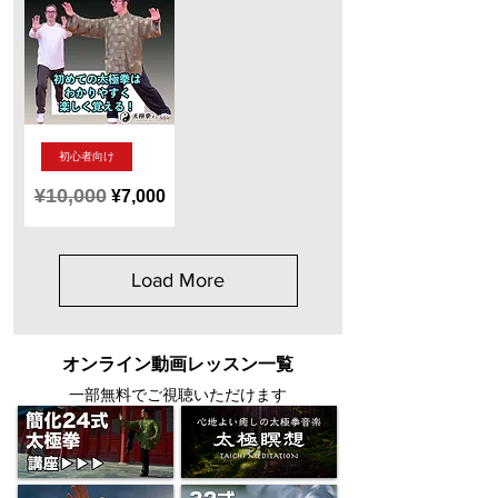
極
極
拳
拳】
革
DVD
命！
全
方
向
か
ら
新
見
初心者向け
作！
る！
初
¥10,000
Regular Price
Sale Price
¥7,000
級・
入
門
太
極
拳
Load More
DVD
太
極
拳
革
オンライン動画レッスン一覧
命！
全
一部無料でご視聴いただけます
方
向
か
ら
見
る！