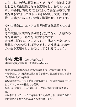
ことでも、無理に頑張ることでもなく、心地よく楽
しむことで生涯続けられる素晴らしいものとなりま
す。太極拳は“感じる”ことによって脳を活発にし“自
然な動き”によってストレスを解消し、筋肉、靭帯、
骨、内臓などあるゆる組織を協調させてくれます。
今や​太極拳は、ユネスコ世界無形文化遺産となりま
した。
その本意は伝統的な形や動きだけでなく、人類の心
身を健康にし、寿命を延ばすものです。
太極拳に関わることによって、心地よさと楽しさを
発見していただければ幸いです。太極拳はこれから
の人生を素晴らしいものにしてくれるでしょう。
中村 元鴻
なかむらげんこう
-
中国武術家／中医師／太極拳YouTuber-
2011年太極拳世界大会 総合太極拳１位・総合太極剣１位
本場中国にて中国武術の英才教育を受け、競技選手として世界
で40個のメダルを獲得。
JOC日本オリンピック委員会強化コーチ、全日本代表コーチと
してアスリートの育成にも従事。
指導したアスリートが獲得したメダルは合計で200個を超え
る。
太極拳によって、カラダを動かすことの楽しさ、健康であるこ
との幸せさを伝えられるような太極拳を紹介。