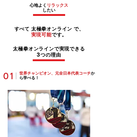
心地よく
リラックス
したい
すべて 太極拳オンライン で、
実現可能
です。
太極拳オンラインで実現できる
3
つの理由
世界チャンピオン、元全日本代表コーチ
か
01
|
ら学べる！