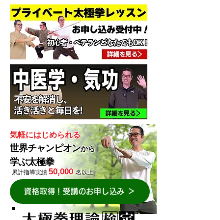
気軽に​はじめられる
世界チャンピオン
から
学ぶ太極拳
50,000
累計指導実績
名以上
資格取得！受講のお申し込み ＞