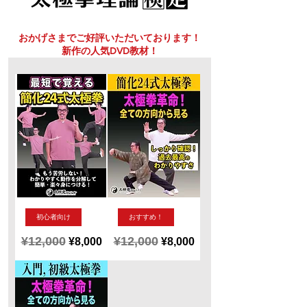
おかげさまでご好評いただいております！
新作の人気DVD教材！
【最
新
初心者向け
おすすめ！
短
作！
で
簡
¥12,000
¥12,000
Regular Price
Sale Price
Regular Price
Sale Price
¥8,000
¥8,000
覚
化
24
え
式
る！
太
簡
極
化
拳
24
DVD
式
太
太