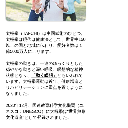
太極拳（TAI-CHI）は中国武術のひとつ。
太極拳は現代は健康法として、世界中150
以上の国と地域に伝わり、愛好者数は１
億5000万人に上ります。
太極拳の動きは、一連のゆっくりとした
穏やかな動きと深い呼吸、瞑想的な精神
状態となり、
「動く瞑想」
ともいわれて
います。
太極拳運動は近年、健康増進と
リハビリテーションに重点を置くように
なりました。
2020年12月、国連教育科学文化機関（ユ
ネスコ：UNESCO）に太極拳は“世界無形
文化遺産”として登録されました。