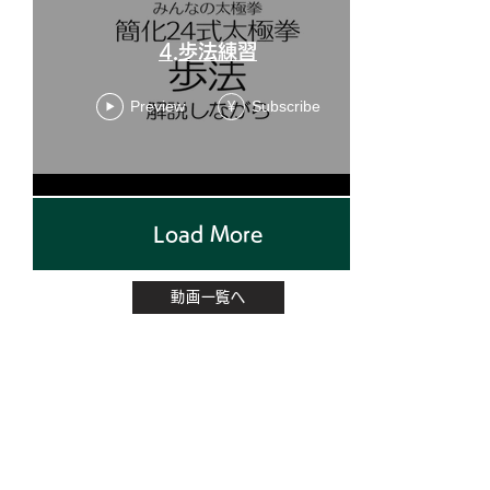
4.歩法練習
Preview
Subscribe
¥
Load More
動画一覧へ
太極拳理論検定
有料会員お申込み
DVD販売
動画レッスン